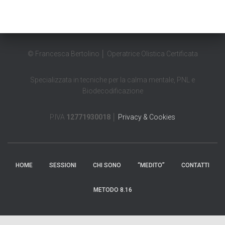
© Francesca Bertolino │ Operatrice Olistica Certificata
Specializzata in tecniche per la calma mentale, PNL e
Biodecodificazione
P.IVA
12771930018
│
Privacy & Cookies
HOME
SESSIONI
CHI SONO
“MEDITO”
CONTATTI
METODO 8.16
Avviso sui cookie di WordPress da parte di Real Cookie Banner