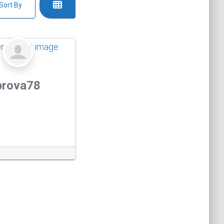
Sort By
prova78