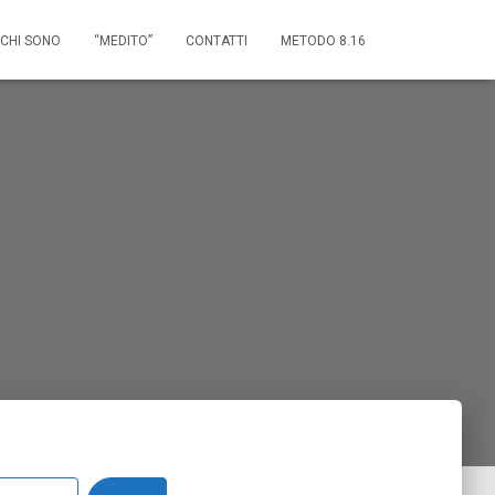
CHI SONO
“MEDITO”
CONTATTI
METODO 8.16